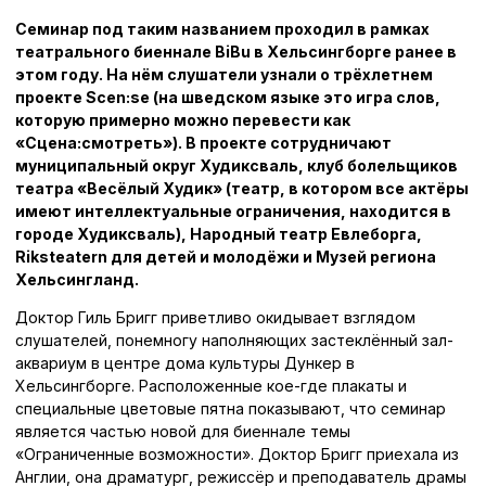
Семинар под таким названием проходил в рамках
театрального биеннале BiBu в Хельсингборге ранее в
этом году. На нём слушатели узнали о трёхлетнем
проекте Scen:se (на шведском языке это игра слов,
которую примерно можно перевести как
«Сцена:смотреть»). В проекте сотрудничают
муниципальный округ Худиксваль, клуб болельщиков
театра «Весёлый Худик» (театр, в котором все актёры
имеют интеллектуальные ограничения, находится в
городе Худиксваль), Народный театр Евлеборга,
Riksteatern для детей и молодёжи и Музей региона
Хельсингланд.
Доктор Гиль Бригг приветливо окидывает взглядом
слушателей, понемногу наполняющих застеклённый зал-
аквариум в центре дома культуры Дункер в
Хельсингборге. Расположенные кое-где плакаты и
специальные цветовые пятна показывают, что семинар
является частью новой для биеннале темы
«Ограниченные возможности». Доктор Бригг приехала из
Англии, она драматург, режиссёр и преподаватель драмы