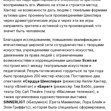
воспринимать его. Именно на этом и строится метод
Хантер: на возможности дать людям с тяжёлыми формами
аутизма шанс проникнуться произведениями Шекспира
через драматургические игры и через эти же игры
направлять зрителя к истинной сути произведений: что
значит быть человеком.
Благодаря исследованиям, повышению квалификации и
впечатляюще широкой сети сотрудничества с творцами
искусства, учреждениями сценического искусства,
движением за права людей с ограниченными
возможностями и коррекционными школами
Scen:se
построил мост между театральным искусством и
педагогикой. Результатом можно гордиться: за три года
было проведено 200 мастер-классов. Поставлено два
спектакля:
«Сердце Шекспира»
(режиссёр Келли Хантер,
театр «Флейта») и
«Берег»
(режиссёр Тим Вэббс, ранее
театр Oily Cart Theatre (театр «Масляная тележка»), а
также организована художественная выставка
SINNERLIGT
(«Безумно») (Грета Макмиллан, Лора Блейк и
Элли Гриффитс), которая была специально сформирована,