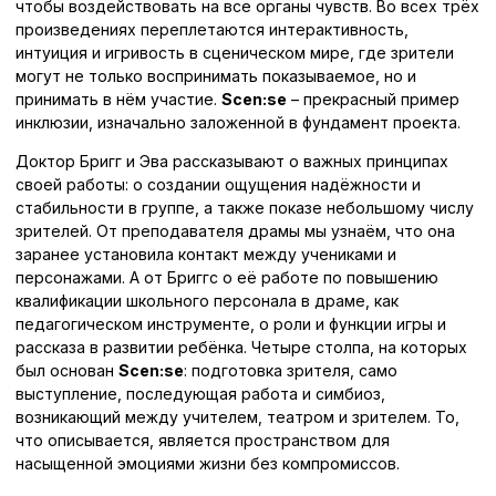
чтобы воздействовать на все органы чувств. Во всех трёх
произведениях переплетаются интерактивность,
интуиция и игривость в сценическом мире, где зрители
могут не только воспринимать показываемое, но и
принимать в нём участие.
Scen:se
– прекрасный пример
инклюзии, изначально заложенной в фундамент проекта.
Доктор Бригг и Эва рассказывают о важных принципах
своей работы: о создании ощущения надёжности и
стабильности в группе, а также показе небольшому числу
зрителей. От преподавателя драмы мы узнаём, что она
заранее установила контакт между учениками и
персонажами. А от Бриггс о её работе по повышению
квалификации школьного персонала в драме, как
педагогическом инструменте, о роли и функции игры и
рассказа в развитии ребёнка. Четыре столпа, на которых
был основан
Scen:se
: подготовка зрителя, само
выступление, последующая работа и симбиоз,
возникающий между учителем, театром и зрителем. То,
что описывается, является пространством для
насыщенной эмоциями жизни без компромиссов.