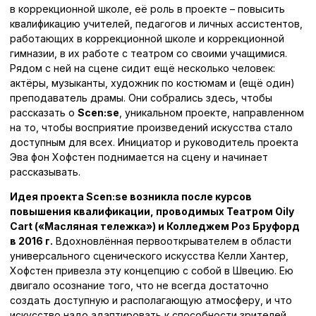
в коррекционной школе, её роль в проекте – повысить
квалификацию учителей, педагогов и личных ассистентов,
работающих в коррекционной школе и коррекционной
гимназии, в их работе с театром со своими учащимися.
Рядом с ней на сцене сидит ещё несколько человек:
актёры, музыканты, художник по костюмам и (ещё один)
преподаватель драмы. Они собрались здесь, чтобы
рассказать о
Scen:se
, уникальном проекте, направленном
на то, чтобы восприятие произведений искусства стало
доступным для всех. Инициатор и руководитель проекта
Эва фон Хофстен поднимается на сцену и начинает
рассказывать.
Идея проекта Scen:se возникла после курсов
повышения квалификации, проводимых Театром Oily
Cart («Масляная тележка») и Колледжем Роз Бруфорд
в 2016 г.
Вдохновлённая первооткрывателем в области
универсального сценического искусства Келли Хантер,
Хофстен привезла эту концепцию с собой в Швецию. Ею
двигало осознание того, что не всегда достаточно
создать доступную и располагающую атмосферу, и что
искусство надо адаптировать к способности зрителей