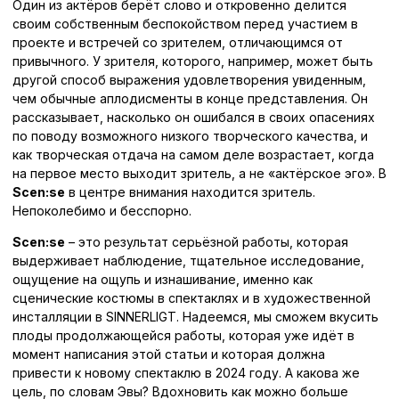
Один из актёров берёт слово и откровенно делится
своим собственным беспокойством перед участием в
проекте и встречей со зрителем, отличающимся от
привычного. У зрителя, которого, например, может быть
другой способ выражения удовлетворения увиденным,
чем обычные аплодисменты в конце представления. Он
рассказывает, насколько он ошибался в своих опасениях
по поводу возможного низкого творческого качества, и
как творческая отдача на самом деле возрастает, когда
на первое место выходит зритель, а не «актёрское эго». В
Scen:se
в центре внимания находится зритель.
Непоколебимо и бесспорно.
Scen:se
– это результат серьёзной работы, которая
выдерживает наблюдение, тщательное исследование,
ощущение на ощупь и изнашивание, именно как
сценические костюмы в спектаклях и в художественной
инсталляции в SINNERLIGT. Надеемся, мы сможем вкусить
плоды продолжающейся работы, которая уже идёт в
момент написания этой статьи и которая должна
привести к новому спектаклю в 2024 году. А какова же
цель, по словам Эвы? Вдохновить как можно больше