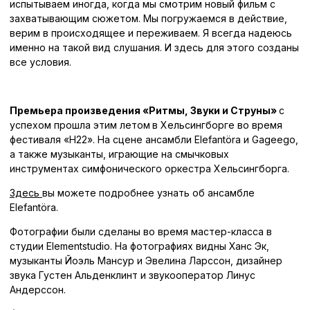
испытываем иногда, когда мы смотрим новый фильм с
захватывающим сюжетом. Мы погружаемся в действие,
верим в происходящее и переживаем. Я всегда надеюсь
именно на такой вид слушания. И здесь для этого созданы
все условия.
Премьера произведения «Ритмы, Звуки и Струны»
с
успехом прошла этим летом
в Хельсингборге во время
фестиваля «Н22». На сцене ансамбли Elefantöra и Gageego,
а также музыканты, играющие на смычковых
инструментах симфонического оркестра Хельсингборга.
Здесь
вы можете подробнее узнать об ансамбле
Elefantöra.
Фотографии были сделаны во время мастер-класса в
студии Elementstudio. На фотографиях видны Ханс Эк,
музыканты Йоэль Мансур и Эвелина Ларссон, дизайнер
звука Густен Альденклинт и звукооператор Линус
Андерссон.