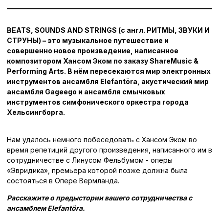
BEATS, SOUNDS AND STRINGS (с англ. РИТМЫ, ЗВУКИ И
СТРУНЫ) – это музыкальное путешествие и
совершенно новое произведение, написанное
композитором Хансом Эком по заказу ShareMusic &
Performing Arts. В нём пересекаются мир электронных
инструментов ансамбля Elefantöra, акустический мир
ансамбля Gageego и ансамбля смычковых
инструментов симфонического оркестра города
Хельсингборга.
Нам удалось немного побеседовать с Хансом Эком во
время репетиций другого произведения, написанного им в
сотрудничестве с Линусом Фельбумом - оперы
«Эвридика», премьера которой позже должна была
состояться в Опере Вермланда.
Расскажите о предыстории вашего сотрудничества с
ансамблем Elefantöra.