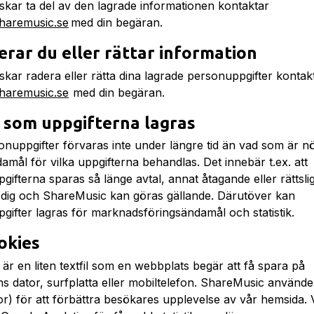
kar ta del av den lagrade informationen kontaktar
haremusic.se
med din begäran.
erar du eller rättar information
kar radera eller rätta dina lagrade personuppgifter kontak
haremusic.se
med din begäran.
 som uppgifterna lagras
onuppgifter förvaras inte under längre tid än vad som är n
amål för vilka uppgifterna behandlas. Det innebär t.ex. att
ifterna sparas så länge avtal, annat åtagande eller rättsli
dig och ShareMusic kan göras gällande. Därutöver kan
gifter lagras för marknadsföringsändamål och statistik.
okies
är en liten textfil som en webbplats begär att få spara på
s dator, surfplatta eller mobiltelefon. ShareMusic använde
or) för att förbättra besökares upplevelse av vår hemsida. 