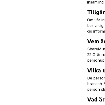
insamling
Tillgä
Om vår int
ber vi di
dig infor
Vem är
ShareMusi
22 Gränna
personupp
Vilka 
De person
bransch-/o
person id
Vad är