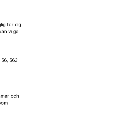
lig för dig
kan vi ge
 56, 563
ummer och
 som