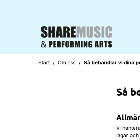
Start
/
Om oss
/
Så behandlar vi dina 
Så b
Allmä
Vi hanter
lagar och 