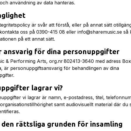
 och användning av data hanteras.
nglighet
egritetspolicy är svår att förstå, eller på annat sätt otillgäng
g kontakta oss på 0390-415 08 eller info@sharemusic.se så 
mationen på ett annat sätt.
 ansvarig för dina personuppgifter
c & Performing Arts, org.nr 802413-3640 med adress Box
, är personuppgiftsansvarig för behandlingen av dina
gifter.
uppgifter lagrar vi?
uppgifter vi lagrar är namn, e-postadress, titel, telefonn
rganisationstillhörighet samt audiovisuellt material där du
entifieras.
 den rättsliga grunden för insamling