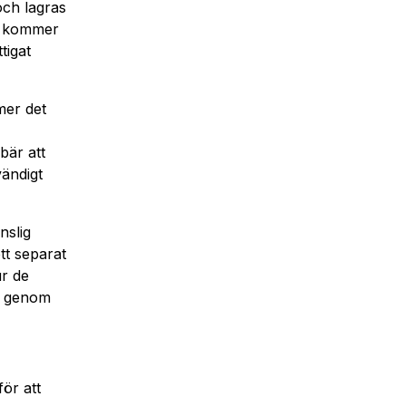
och lagras
ng kommer
tigat
mer det
bär att
vändigt
nslig
tt separat
r de
ke genom
ör att