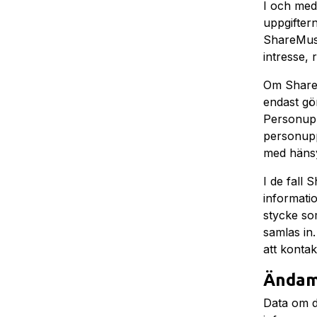
I och med
uppgifter
ShareMusic
intresse, 
Om ShareM
endast gör
Personuppg
personupp
med hänsy
I de fall
informatio
stycke so
samlas in
att kontak
Ändamå
Data om d