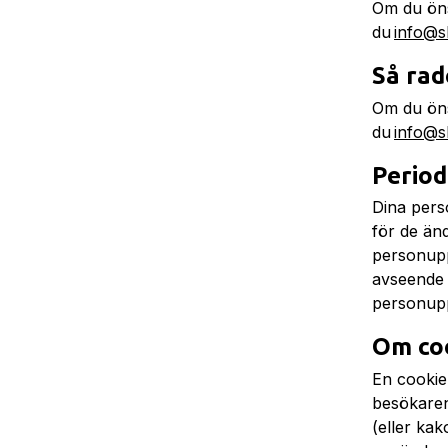
Om du öns
du
info@s
Så rad
Om du öns
du
info@s
Period
Dina pers
för de änd
personuppg
avseende 
personupp
Om co
En cookie 
besökaren
(eller kak