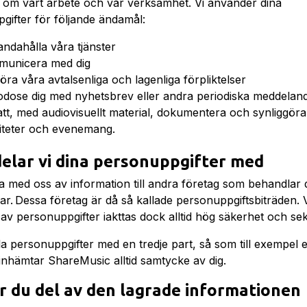
 om vårt arbete och vår verksamhet. Vi använder dina
gifter för följande ändamål:
handahålla våra tjänster
unicera med dig
göra våra avtalsenliga och lagenliga förpliktelser
godose dig med nyhetsbrev eller andra periodiska meddela
att, med audiovisuellt material, dokumentera och synliggöra
viteter och evenemang.
delar vi dina personuppgifter med
la med oss av information till andra företag som behandlar 
r. Dessa företag är då så kallade personuppgiftsbiträden. V
 av personuppgifter iakttas dock alltid hög säkerhet och s
la personuppgifter med en tredje part, så som till exempel 
, inhämtar ShareMusic alltid samtycke av dig.
r du del av den lagrade informationen