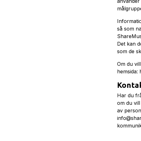
använder 
målgruppe
Informati
så som na
ShareMusic
Det kan d
som de sk
Om du vil
hemsida: h
Konta
Har du fr
om du vill
av person
info@shar
kommunika