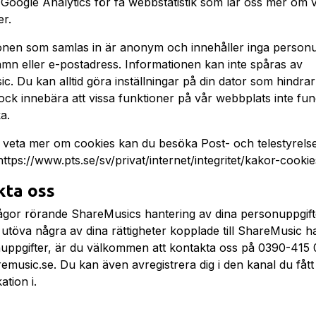
Google Analytics för få webbstatistik som lär oss mer om 
r.
onen som samlas in är anonym och innehåller inga personu
mn eller e-postadress. Informationen kan inte spåras av
. Du kan alltid göra inställningar på din dator som hindrar
ock innebära att vissa funktioner på vår webbplats inte fu
a.
l veta mer om cookies kan du besöka Post- och telestyrels
ttps://www.pts.se/sv/privat/internet/integritet/kakor-cookie
kta oss
ågor rörande ShareMusics hantering av dina personuppgifte
 utöva några av dina rättigheter kopplade till ShareMusic h
uppgifter, är du välkommen att kontakta oss på 0390-415 0
emusic.se. Du kan även avregistrera dig i den kanal du fått
tion i.