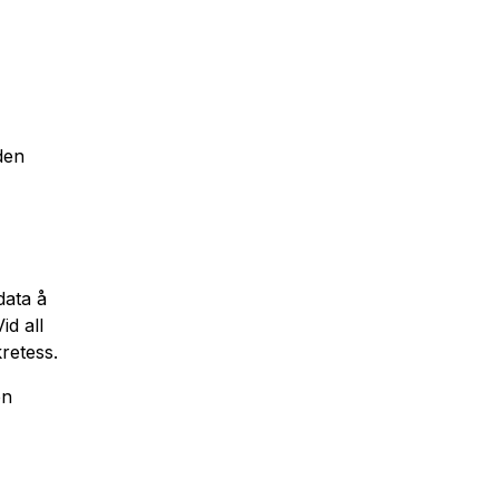
nden
data å
id all
ekretess.
en