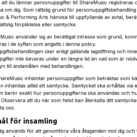
 att du lämnar personuppgifter till ShareMusic registreras 
na om dig. Som rättslig grund för personuppgiftsbehandli
 & Performing Arts hänvisa till uppfyllande av avtal, berät
rättslig förpliktelse eller samtycke.
usic använder sig av berättigat intresse som grund, kom
as i de syften som angetts i denna policy.
iftsbehandlingen sker enligt gällande lagstiftning och inne
gifter inte bevaras under en längre tid än vad som är nöd
n till ändamålen med behandlingen.
 ShareMusic inhämtar personuppgifter som betraktas som kä
n inhämtas alltid ett samtycke. Samtycket ska erhållas via e
m berör exakt hur personuppgifterna ska användas och hu
. Observera att du när som helst kan återkalla ditt samtyc
ta oss.
l för insamling
ig används för att genomföra våra åtaganden mot dig och f