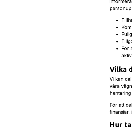
informera
personupp
Till
Komm
Full
Till
För 
akti
Vilka 
Vi kan de
våra vägna
hantering
För att de
finansiär
Hur ta