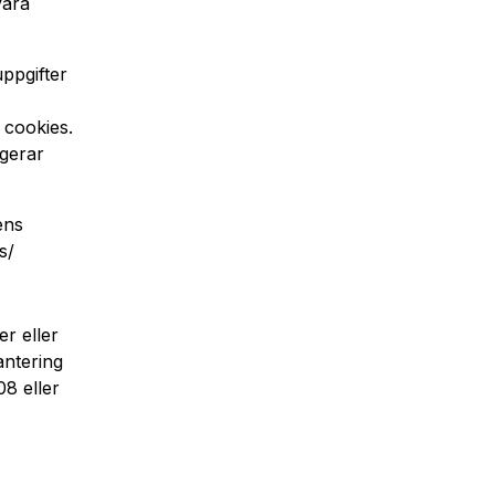
våra
ppgifter
 cookies.
ngerar
ens
s/
r eller
antering
8 eller