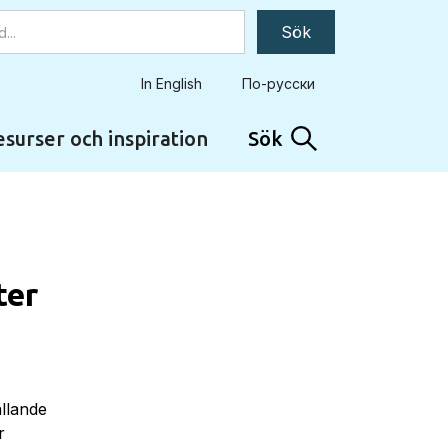
In English
По-русски
surser och inspiration
Sök
ter
ällande
r