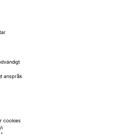
tar
ödvändigt
gt anspråk
r cookies
Vi