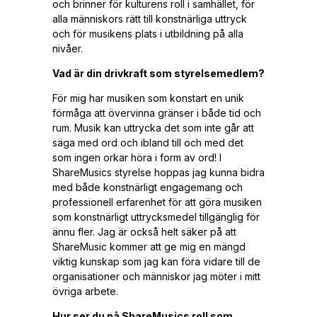
och brinner för kulturens roll i samhället, för
alla människors rätt till konstnärliga uttryck
och för musikens plats i utbildning på alla
nivåer.
Vad är din drivkraft som styrelsemedlem?
För mig har musiken som konstart en unik
förmåga att övervinna gränser i både tid och
rum. Musik kan uttrycka det som inte går att
säga med ord och ibland till och med det
som ingen orkar höra i form av ord! I
ShareMusics styrelse hoppas jag kunna bidra
med både konstnärligt engagemang och
professionell erfarenhet för att göra musiken
som konstnärligt uttrycksmedel tillgänglig för
ännu fler. Jag är också helt säker på att
ShareMusic kommer att ge mig en mängd
viktig kunskap som jag kan föra vidare till de
organisationer och människor jag möter i mitt
övriga arbete.
Hur ser du på ShareMusics roll som