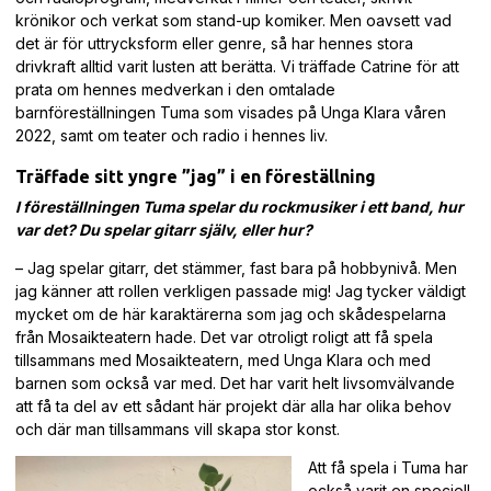
krönikor och verkat som stand-up komiker. Men oavsett vad
det är för uttrycksform eller genre, så har hennes stora
drivkraft alltid varit lusten att berätta. Vi träffade Catrine för att
prata om hennes medverkan i den omtalade
barnföreställningen Tuma som visades på Unga Klara våren
2022, samt om teater och radio i hennes liv.
Träffade sitt yngre ”jag” i en föreställning
I föreställningen Tuma spelar du rockmusiker i ett band, hur
var det? Du spelar gitarr själv, eller hur?
– Jag spelar gitarr, det stämmer, fast bara på hobbynivå. Men
jag känner att rollen verkligen passade mig! Jag tycker väldigt
mycket om de här karaktärerna som jag och skådespelarna
från Mosaikteatern hade. Det var otroligt roligt att få spela
tillsammans med Mosaikteatern, med Unga Klara och med
barnen som också var med. Det har varit helt livsomvälvande
att få ta del av ett sådant här projekt där alla har olika behov
och där man tillsammans vill skapa stor konst.
Att få spela i Tuma har
också varit en speciell