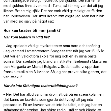
och tillbringade väldigt mycket tid på sjukhus. Det här temat
med sjukhus finns även med i Tuma, så för mig var det att jag
liksom fått se mig själv. Det har varit väldigt mäktigt att få den
här upplevelsen. Där sitter liksom mitt yngre jag. Man har blivit
vän med sig själv på något sätt.
Hur kan teater bli mer jämlik?
När kom teatern in i ditt liv?
– Jag spelade väldigt mycket teater som barn och tonåring.
Jag var med i amatörteatern Spegelteater när jag var 15–16 år.
Det var en väldigt bra skola för mig och en av mina bästa
somrar! Där spelade jag bland annat katten Behemot i Mästaren
och Margarita av Michail Bulgakov. Sedan satte vi upp den
franska musikalen 8 kvinnor. Så jag har provat olika genrer, det
var jättekul!
Har du inte fått någon teaterutbildning sen?
– Nej. Det har alltid varit min dröm att gå på en scenskola men
det fanns en kravlista som gjorde det tydligt att jag inte
passade in. Ett av kraven var att inte ha talfel, och jag har en
stämbandsförlamning. Jag sökte radio i stället och kände att