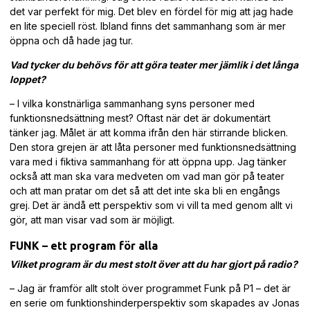
det var perfekt för mig. Det blev en fördel för mig att jag hade
en lite speciell röst. Ibland finns det sammanhang som är mer
öppna och då hade jag tur.
Vad tycker du behövs för att göra teater mer jämlik i det långa
loppet?
– I vilka konstnärliga sammanhang syns personer med
funktionsnedsättning mest? Oftast när det är dokumentärt
tänker jag. Målet är att komma ifrån den här stirrande blicken.
Den stora grejen är att låta personer med funktionsnedsättning
vara med i fiktiva sammanhang för att öppna upp. Jag tänker
också att man ska vara medveten om vad man gör på teater
och att man pratar om det så att det inte ska bli en engångs
grej. Det är ändå ett perspektiv som vi vill ta med genom allt vi
gör, att man visar vad som är möjligt.
FUNK – ett program för alla
Vilket program är du mest stolt över att du har gjort på radio?
– Jag är framför allt stolt över programmet Funk på P1 – det är
en serie om funktionshinderperspektiv som skapades av Jonas