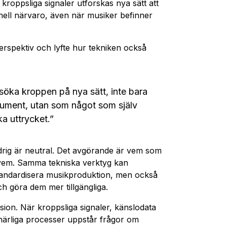
kroppsliga signaler utforskas nya sätt att
nell närvaro, även när musiker befinner
erspektiv och lyfte hur tekniken också
söka kroppen på nya sätt, inte bara
rument, utan som något som själv
ka uttrycket.”
ldrig är neutral. Det avgörande är vem som
r vem. Samma tekniska verktyg kan
standardisera musikproduktion, men också
h göra dem mer tillgängliga.
nsion. När kroppsliga signaler, känslodata
tnärliga processer uppstår frågor om