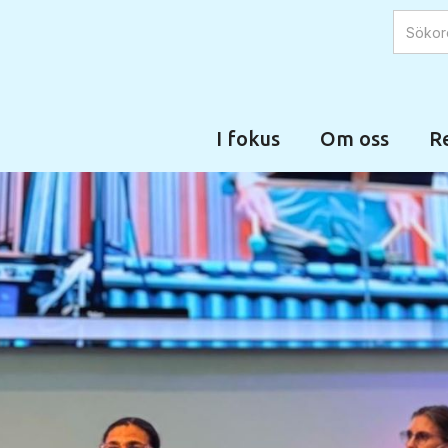
I fokus
Om oss
Re