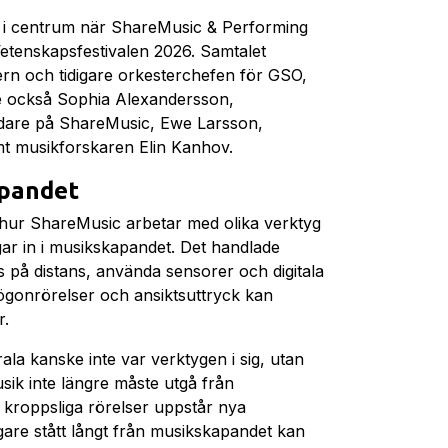
 i centrum när ShareMusic & Performing
Vetenskapsfestivalen 2026. Samtalet
rn och tidigare orkesterchefen för GSO,
e också Sophia Alexandersson,
edare på ShareMusic, Ewe Larsson,
mt musikforskaren Elin Kanhov.
apandet
hur ShareMusic arbetar med olika verktyg
gar in i musikskapandet. Det handlade
s på distans, använda sensorer och digitala
ögonrörelser och ansiktsuttryck kan
r.
trala kanske inte var verktygen i sig, utan
sik inte längre måste utgå från
a kroppsliga rörelser uppstår nya
gare stått långt från musikskapandet kan