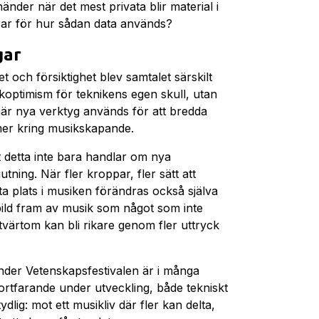
händer när det mest privata blir material i
rar för hur sådan data används?
gar
et och försiktighet blev samtalet särskilt
ikoptimism för teknikens egen skull, utan
r nya verktyg används för att bredda
er kring musikskapande.
tt detta inte bara handlar om nya
tning. När fler kroppar, fler sätt att
 plats i musiken förändras också själva
bild fram av musik som något som inte
värtom kan bli rikare genom fler uttryck
nder Vetenskapsfestivalen är i många
rtfarande under utveckling, både tekniskt
dlig: mot ett musikliv där fler kan delta,