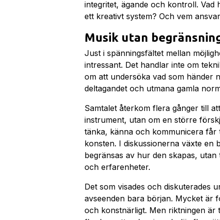
integritet, ägande och kontroll. Vad 
ett kreativt system? Och vem ansva
Musik utan begränsnin
Just i spänningsfältet mellan möjligh
intressant. Det handlar inte om tekn
om att undersöka vad som händer nä
deltagandet och utmana gamla norm
Samtalet återkom flera gånger till a
instrument, utan om en större förskju
tänka, känna och kommunicera får ta
konsten. I diskussionerna växte en 
begränsas av hur den skapas, utan t
och erfarenheter.
Det som visades och diskuterades u
avseenden bara början. Mycket är fo
och konstnärligt. Men riktningen är ty