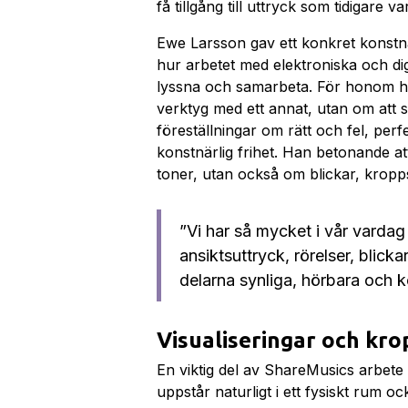
få tillgång till uttryck som tidigare va
Ewe Larsson gav ett konkret konstnä
hur arbetet med elektroniska och dig
lyssna och samarbeta. För honom han
verktyg med ett annat, utan om att s
föreställningar om rätt och fel, perf
konstnärlig frihet. Han betonande a
toner, utan också om blickar, kropp
”Vi har så mycket i vår vardag
ansiktsuttryck, rörelser, blick
delarna synliga, hörbara och k
Visualiseringar och kro
En viktig del av ShareMusics arbet
uppstår naturligt i ett fysiskt rum oc