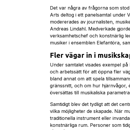
Det var några av frågorna som stod
Arts deltog i ett panelsamtal under 
modererades av journalisten, musike
Andreas Lindahl. Medverkade gjord
verksamhetschef och konstnärlig l
musiker i ensemblen Elefantöra, sa
Fler vägar in i musiksk
Under samtalet visades exempel på 
och arbetssätt för att öppna fler vä
bland annat om att spela tillsamman
gränssnitt, och om hur hjärnvågor, 
översättas till musikaliska parametra
Samtidigt blev det tydligt att det cen
vilka möjligheter de skapade. När mu
traditionella instrument eller invand
konstnärliga rum. Personer som tidi