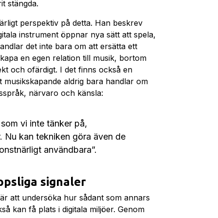
rit stängda.
rligt perspektiv på detta. Han beskrev
itala instrument öppnar nya sätt att spela,
dlar det inte bara om att ersätta ett
kapa en egen relation till musik, bortom
ekt och ofärdigt. I det finns också en
tt musikskapande aldrig bara handlar om
sspråk, närvaro och känsla:
 som vi inte tänker på,
ar. Nu kan tekniken göra även de
onstnärligt användbara”.
ppsliga signaler
e är att undersöka hur sådant som annars
kså kan få plats i digitala miljöer. Genom