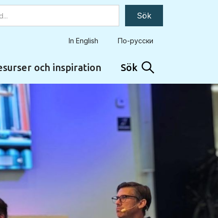
In English
По-русски
surser och inspiration
Sök