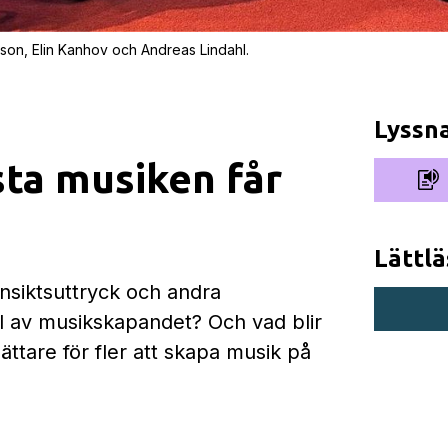
sson, Elin Kanhov och Andreas Lindahl.
Lyssn
sta musiken får
Lättlä
nsiktsuttryck och andra
el av musikskapandet? Och vad blir
lättare för fler att skapa musik på