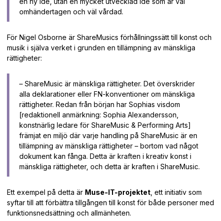
en ny idé, utan en mycket utvecklad idé som är väl
omhändertagen och väl vårdad.
För Nigel Osborne är ShareMusics förhållningssätt till konst och
musik i själva verket i grunden en tillämpning av mänskliga
rättigheter:
– ShareMusic är mänskliga rättigheter. Det överskrider
alla deklarationer eller FN-konventioner om mänskliga
rättigheter. Redan från början har Sophias visdom
[redaktionell anmärkning: Sophia Alexandersson,
konstnärlig ledare för ShareMusic & Performing Arts]
främjat en miljö där varje handling på ShareMusic är en
tillämpning av mänskliga rättigheter – bortom vad något
dokument kan fånga. Detta är kraften i kreativ konst i
mänskliga rättigheter, och detta är kraften i ShareMusic.
Ett exempel på detta är
Muse-IT-projektet
, ett initiativ som
syftar till att förbättra tillgången till konst för både personer med
funktionsnedsättning och allmänheten.