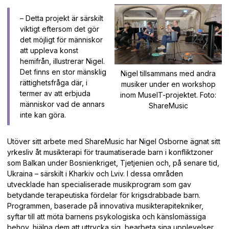
– Detta projekt är särskilt
viktigt eftersom det gör
det möjligt för människor
att uppleva konst
hemifrån, illustrerar Nigel.
Det finns en stor mänsklig
Nigel tillsammans med andra
rättighetsfråga där, i
musiker under en workshop
termer av att erbjuda
inom MuseIT-projektet. Foto:
människor vad de annars
ShareMusic
inte kan göra.
Utöver sitt arbete med ShareMusic har Nigel Osborne ägnat sitt
yrkesliv åt musikterapi för traumatiserade barn i konfliktzoner
som Balkan under Bosnienkriget, Tjetjenien och, på senare tid,
Ukraina – särskilt i Kharkiv och Lviv. I dessa områden
utvecklade han specialiserade musikprogram som gav
betydande terapeutiska fördelar för krigsdrabbade barn.
Programmen, baserade på innovativa musikterapitekniker,
syftar till att möta barnens psykologiska och känslomässiga
behov, hjälpa dem att uttrycka sig, bearbeta sina upplevelser