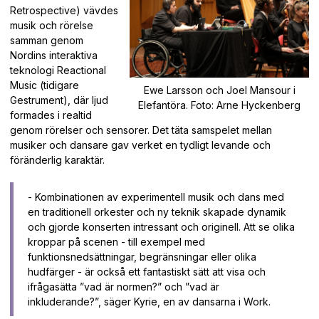
Retrospective) vävdes
musik och rörelse
samman genom
Nordins interaktiva
teknologi Reactional
Music (tidigare
Ewe Larsson och Joel Mansour i
Gestrument), där ljud
Elefantöra. Foto: Arne Hyckenberg
formades i realtid
genom rörelser och sensorer. Det täta samspelet mellan
musiker och dansare gav verket en tydligt levande och
föränderlig karaktär.
- Kombinationen av experimentell musik och dans med
en traditionell orkester och ny teknik skapade dynamik
och gjorde konserten intressant och originell. Att se olika
kroppar på scenen - till exempel med
funktionsnedsättningar, begränsningar eller olika
hudfärger - är också ett fantastiskt sätt att visa och
ifrågasätta ”vad är normen?” och ”vad är
inkluderande?”, säger Kyrie, en av dansarna i Work.