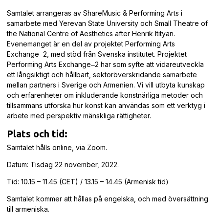
Samtalet arrangeras av ShareMusic & Performing Arts i
samarbete med Yerevan State University och Small Theatre of
the National Centre of Aesthetics after Henrik Itityan.
Evenemanget är en del av projektet Performing Arts
Exchange‒2, med stöd från Svenska institutet. Projektet
Performing Arts Exchange‒2 har som syfte att vidareutveckla
ett långsiktigt och hållbart, sektoröverskridande samarbete
mellan partners i Sverige och Armenien. Vi vill utbyta kunskap
och erfarenheter om inkluderande konstnärliga metoder och
tillsammans utforska hur konst kan användas som ett verktyg i
arbete med perspektiv mänskliga rättigheter.
Plats och tid:
Samtalet hålls online, via Zoom.
Datum: Tisdag 22 november, 2022.
Tid: 10.15 – 11.45 (CET) / 13.15 – 14.45 (Armenisk tid)
Samtalet kommer att hållas på engelska, och med översättning
till armeniska.