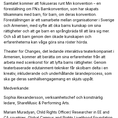
Samtalet kommer att fokuseras runt Min konvention – en
föreställning om FN:s Barnkonvention, som har skapats
tillsammans med barn, för barn, om deras konvention.
Föreställningen är ett samarbete mellan organisationer i Sverige
och Armenien, med syfte att öka barns kunskap om sina
rättigheter och att ge barn en språngbräda till att lära sig mer.
Och så att barn genom den ökade kunskapen och
erfarenheterna kan våga göra sina röster hörda.
Theater for Changes, det ledande interaktiva teaterkompaniet i
Armenien, kommer att berätta om sina erfarenheter från att
arbeta med scenkonst för att lyfta barns rättigheter. Genom
teaterbaserade edutainment-tekniker får skolbarn delta i en
kreativ, inkluderande och underhållande lärandeprocess, som
ska ge deras samhällsengagemang en skjuts uppåt.
Medverkande:
Sophia Alexandersson, verksamhetschef och konstnärlig
ledare, ShareMusic & Performing Arts.
Mariam Muradyan, Child Rights Officer/ Researcher in EE and
CA countries, Global Campus and Rights Livelihood Foundation,